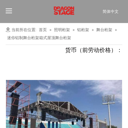
简体中文
Português
Pусский
当前所在位置:
首页
»
照明桁架
»
铝桁架
»
舞台桁架
»
Español
迷你铝制舞台桁架箱式屋顶舞台桁架
Français
货币（前劳动价格）：
العربية
English