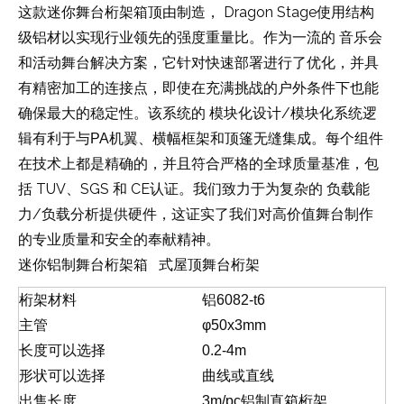
Dragon Stage使用结构
这款迷你舞台桁架箱顶由制造，
级铝材
音乐会
以实现行业领先的强度重量比。作为一流的
和活动舞台解决方案
，它针对快速部署进行了优化，并具
有精密加工的连接点，即使在充满挑战的户外条件下也能
模块化设计/模块化系统逻
确保最大的稳定性。该系统的
辑
有利于与PA机翼、横幅框架和顶篷无缝集成。每个组件
在技术上都是精确的，并且符合严格的全球质量基准，包
TUV、SGS 和 CE
负载能
括
认证。我们致力于为复杂的
力/负载分析提供硬件
，这证实了我们对高价值舞台制作
的专业质量和安全的奉献精神。
迷你铝制舞台桁架箱 式屋顶舞台桁架
桁架材料
铝6082-t6
主管
φ50x3mm
长度可以选择
0.2-4m
形状可以选择
曲线或直线
出售长度
3m/pc铝制直箱桁架