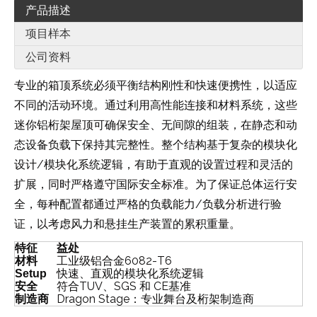
产品描述
项目样本
公司资料
专业的箱顶系统必须平衡结构刚性和快速便携性，以适应
连接和材料系统
不同的活动环境。通过利用高性能
，这些
迷你铝桁架屋顶可确保安全、无间隙的组装，在静态和动
模块化
态设备负载下保持其完整性。整个结构基于复杂的
设计/模块化系统逻辑
，有助于直观的设置过程和灵活的
安全标准
扩展，同时严格遵守国际
。为了保证总体运行安
负载能力/负载分析进行验
全，每种配置都通过严格的
证
，以考虑风力和悬挂生产装置的累积重量。
特征
益处
铝合金6082-T6
材料
工业级
模块化系统逻辑
Setup
快速、直观的
TUV、SGS 和 CE
安全
符合
基准
Dragon Stage：专业舞台及桁架制造商
制造商