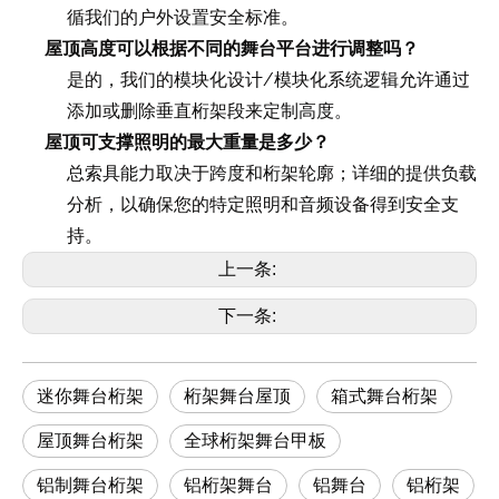
户外设置
循我们的
安全标准。
屋顶高度可以根据不同的舞台平台进行调整吗？
模块化设计/模块化系统逻辑
是的，我们的
允许通过
添加或删除垂直桁架段来定制高度。
屋顶可支撑照明的最大重量是多少？
提供
总索具能力取决于跨度和桁架轮廓；详细的
负载
分析，以确保您的特定照明和音频设备得到安全支
持。
上一条:
下一条:
迷你舞台桁架
桁架舞台屋顶
箱式舞台桁架
屋顶舞台桁架
全球桁架舞台甲板
铝制舞台桁架
铝桁架舞台
铝舞台
铝桁架