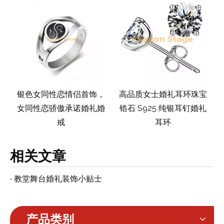
不
银色女同性恋情侣首饰，
高品质女士婚礼耳环珠宝
环
女同性恋骄傲承诺婚礼婚
锆石 S925 纯银耳钉婚礼
戒
耳环
相关文章
教堂舞台婚礼装饰小贴士
产品类别