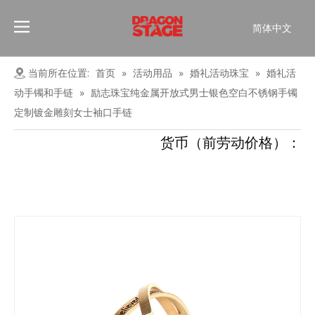
简体中文
Português
Pусский
当前所在位置:
首页
»
活动用品
»
婚礼活动珠宝
»
婚礼活
Español
动手镯和手链
»
励志珠宝纯金属开放式男士银色空白不锈钢手镯
Français
定制镀金雕刻女士袖口手链
العربية
货币（前劳动价格）：
English