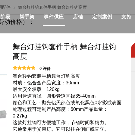
明配件
»
舞台灯挂钩套件手柄 舞台灯挂钩高度
阶段
脚手架
事件供应
店铺
定制案例
支持
劳动价格）：
her桁架
模块化阶段
单个脚手架
流行
模块化舞台价格
建筑与施工
部桁架
快速舞台
铝制脚手架
优点
快速舞台价格
KSA事件解决方
舞台灯挂钩套件手柄 舞台灯挂钩
高度
设计产品清单
管道阶段
可折叠的脚手架
机械
事件级价格
音乐会与活动
0 评价
战士桁架系统
铁阶段
双脚手架与攀登梯子
飞行箱
标准照明桁架价格
非洲活动与聚会
舞台轻钩套装手柄舞台灯钩高度
材质：铝合金产品宽度：30mm
架
圆场
用步梯双脚手架
事件帐篷
屋顶桁架价格
俱乐部与婚礼，
最大安全承载：120kg
适用管道直径：圆形管道直径35-40mm
正方形舞台
双脚手架与45度梯子
活动表和椅子
桁架相关产品价格
展览及摊位
颜色和工艺：抛光铝天然色或氧化黑色0水彩或表面
处理过程可定制产品高度：60mm产品重量：
跑道舞台
铝制梯子
事件LED显示
舞台照明价格
0.27kg
这款灯挂钩可方便地工作，节省时间和精力。
户外舞台
铝制工作平台
活动用品
舞台音价
它通常用于光束灯。它可以挂在侧面或直立。