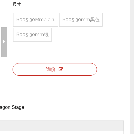
相关舞台产品
派对活动需求
事件需要价格
尺寸：
舞台工具和配件
事件包装盒
飞行案例价格
B005 30Mmplain.
B005 30mm黑色
婚礼珠宝
舞台机械价格
B005 30mm银
事件帐篷价格
铝制支架价格
询价
典型产品
agon Stage