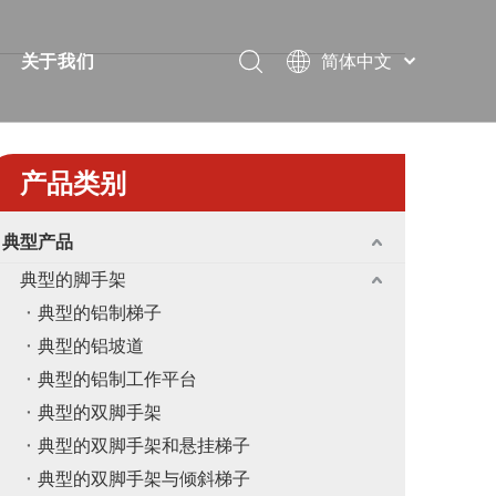
简体中文
关于我们
Português
视频
简短的
Pусский
Español
案
常问问题
证书
产品类别
Français
下载
展览
العربية
典型产品
English
解决方案
消息
典型的脚手架
教堂
联系我们
典型的铝制梯子
典型的铝坡道
典型的铝制工作平台
典型的双脚手架
典型的双脚手架和悬挂梯子
典型的双脚手架与倾斜梯子