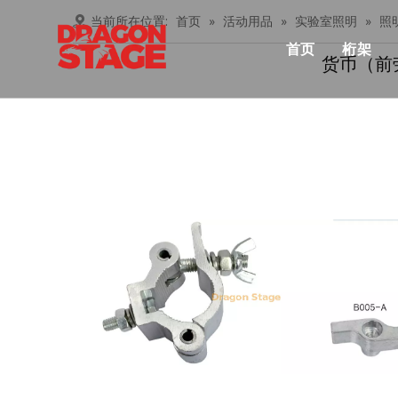
当前所在位置:
首页
»
活动用品
»
实验室照明
»
照
首页
桁架
货币（前
产品中心
Lay
俱乐
桁架
忍者
铝桁