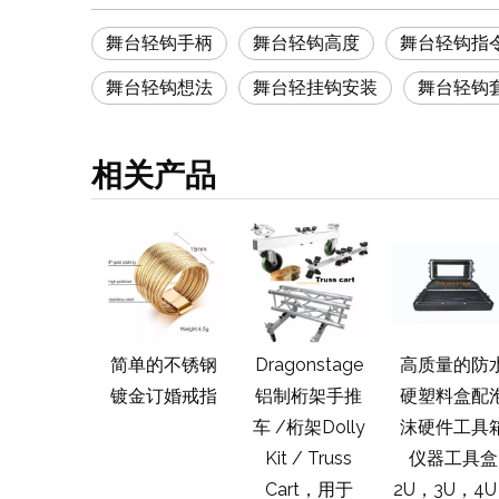
舞台轻钩手柄
舞台轻钩高度
舞台轻钩指
舞台轻钩想法
舞台轻挂钩安装
舞台轻钩
相关产品
mline快速扳
简单的不锈钢
Dragonstage
高质量的防
夹具阶段全
镀金订婚戒指
铝制桁架手推
硬塑料盒配
轻夹快速夹
车 /桁架Dolly
沫硬件工具
LED夹具
Kit / Truss
仪器工具盒
LED灯夹
Cart，用于
2U，3U，4