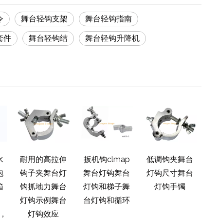
令
舞台轻钩支架
舞台轻钩指南
套件
舞台轻钩结
舞台轻钩升降机
水
耐用的高拉伸
扳机钩clmap
低调钩夹舞台
低
泡
钩子夹舞台灯
舞台灯钩舞台
灯钩尺寸舞台
灯
箱
钩抓地力舞台
灯钩和梯子舞
灯钩手镯
箭
灯钩示例舞台
台灯钩和循环
U，
灯钩效应