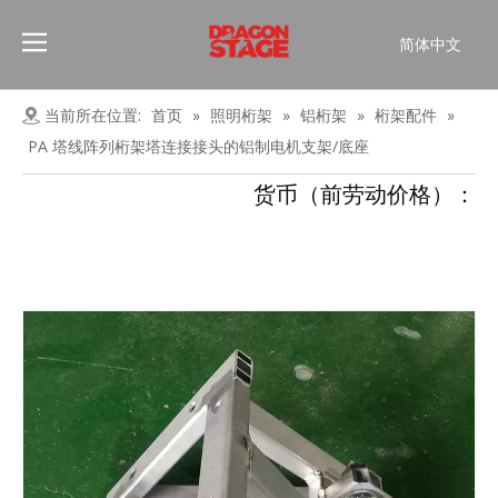
简体中文
Português
Pусский
当前所在位置:
首页
»
照明桁架
»
铝桁架
»
桁架配件
»
Español
PA 塔线阵列桁架塔连接接头的铝制电机支架/底座
Français
货币（前劳动价格）：
العربية
English