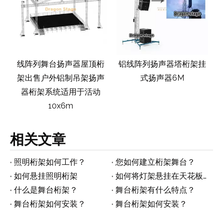
尺
线阵列舞台扬声器屋顶桁
铝线阵列扬声器塔桁架挂
寸
架出售户外铝制吊架扬声
式扬声器6M
器桁架系统适用于活动
10x6m
相关文章
照明桁架如何工作？
您如何建立桁架舞台？
如何悬挂照明桁架
如何将灯架悬挂在天花板上
什么是舞台桁架？
舞台桁架有什么特点？
舞台桁架如何安装？
舞台桁架如何安装？