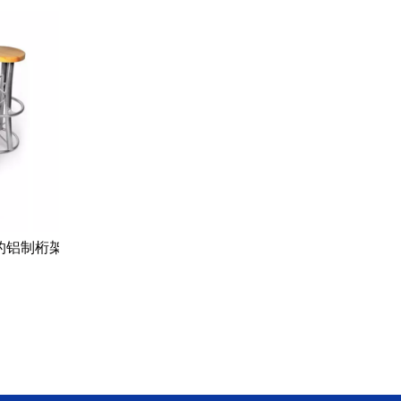
铝制桁架
铝制便携式桁架家具椅和桌子，桁架吧
凳和夜总会的椅子