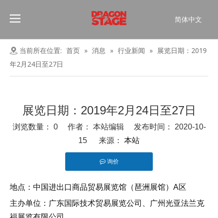
简体中文
Português
Pусский
当前所在位置:
首页
»
消息
»
行业新闻
»
展览日期：2019
Español
年2月24日至27日
Français
العربية
English
展览日期：2019年2月24日至27日
浏览数量：
0
作者： 本站编辑 发布时间： 2020-10-
本站
15 来源：
询价
["facebook","line","pinterest","twitter","linkedin","whatsapp",
地点：中国进出口商品贸易展览馆（琶洲展馆）A区
主办单位：广东国际技术贸易展览公司、广州光亚法兰克
福展览有限公司